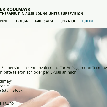
VER RODLMAYR
THERAPEUT IN AUSBILDUNG UNTER SUPERVISION
RAPIE
BERATUNG
ARBEITSWEISE
ÜBER MICH
KONTAKT
h, Sie persönlich kennenzulernen. Für Anfragen und Termi
h bitte telefonisch oder per E-Mail an mich.
odlmayr
rapie
 53 / 4.Stock
 134 02