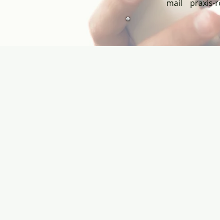
mail
praxis-