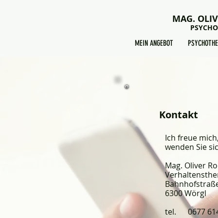
MAG. OLI
PSYCHO
MEIN ANGEBOT
PSYCHOTHE
Kontakt
Ich freue mic
wenden Sie sic
Mag. Oliver R
Verhaltensthe
Bahnhofstraße
6300 Wörgl
tel. 0677 614